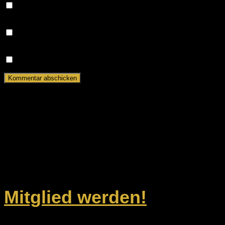
Name, E-Mail-Adresse und Website in diesem Browser
für meinen nächsten Kommentar speichern.
Benachrichtige mich über nachfolgende Kommentare via
E-Mail.
Benachrichtige mich über neue Beiträge via E-Mail.
Dein Weg zu uns
ESV Ingolstadt-Ringsee e.V.
Geisenfelder Straße 1
85053 Ingolstadt
Unsere Kontaktdaten
Mitglied werden!