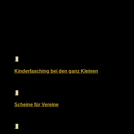
Dann melde Dich ganz unverbindlich bei uns.
Wir freuen uns von Dir zu hören!!!
E-Mail: turnen@esv-ingolstadt.de
Telefon: Angelika Gützlaff 0176-21035574
Für dich vielleicht ebenfalls interessant …
0
Kinderfasching bei den ganz Kleinen
15. Februar 2023
0
Scheine für Vereine
25. Oktober 2021
0