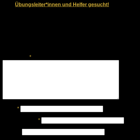
Übungsleiter*innen und Helfer gesucht!
25. Mai 2022
Schreibe einen Kommentar
Deine E-Mail-Adresse wird nicht veröffentlicht.
Erforderliche
Felder sind mit
*
markiert
Kommentar
*
Name
*
E-Mail-Adresse
*
Website