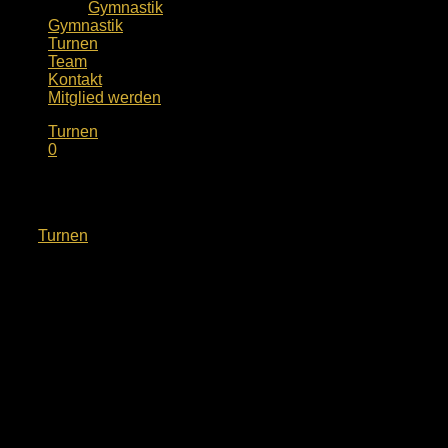
Gymnastik
Gymnastik
Turnen
Team
Kontakt
Mitglied werden
Turnen
0
Wir suchen dich!
von
Turnen
· Veröffentlicht
19. April 2023
· Aktualisiert
6. Mai
2025
Zur Erweiterung und Erhalt unserer Sportangebote suchen
wir zum nächstmöglichen Zeitpunkt Übungsleiter*innen, oder
die es noch werden wollen, in verschiedenen Bereichen, wie
Fitness und Gymnastik am Vormittag oder Nachmittag.
Fort- und Ausbildung und Lehrgänge sind uns wichtig – wir
unterstützen Dich.
Hast Du Lust deine Begeisterung zum Sport weiterzugeben,
in einem Team, selbständig zu arbeiten und Sportlerherzen
höher schlagen zu lassen?